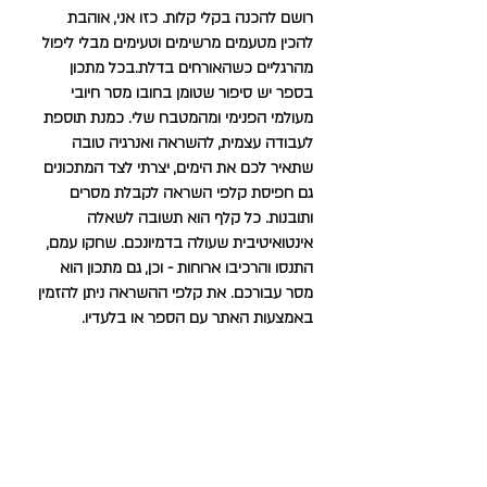
רושם להכנה בקלי קלות. כזו אני, אוהבת
להכין מטעמים מרשימים וטעימים מבלי ליפול
מהרגליים כשהאורחים בדלת.בכל מתכון
בספר יש סיפור שטומן בחובו מסר חיובי
מעולמי הפנימי ומהמטבח שלי. כמנת תוספת
לעבודה עצמית, להשראה ואנרגיה טובה
שתאיר לכם את הימים, יצרתי לצד המתכונים
גם חפיסת קלפי השראה לקבלת מסרים
ותובנות. כל קלף הוא תשובה לשאלה
אינטואיטיבית שעולה בדמיונכם. שחקו עמם,
התנסו והרכיבו ארוחות - וכן, גם מתכון הוא
מסר עבורכם. את קלפי ההשראה ניתן להזמין
באמצעות האתר עם הספר או בלעדיו.
בקרוב הפתעה תיאטרלית- אני עובדת על
הצגת יחיד בה אני אציג את סיפור חיי ואכין
מטעמים לאורחי ההצגה. אני נרגשת מאוד
ובקרוב אזמין אתכם לפרמיירה.
תיהנו, תבלו, תאכלו טוב ותהיו טובים אחד