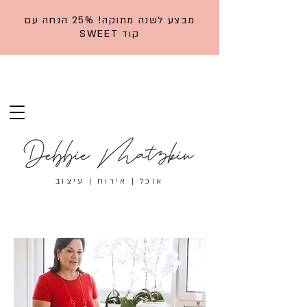
מבצע לשנה מתוקה! 25% הנחה עם
קוד SWEET
אוכל | אירוח | עיצוב